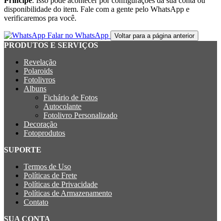
Príncipe
. Isso pode acontecer por configurações da sua conta ou
disponibilidade do item. Fale com a gente pelo WhatsApp e
verificaremos pra você.
Falar no WhatsApp
Voltar para a página anterior
PRODUTOS E SERVIÇOS
Revelação
Polaroids
Fotolivros
Albuns
Fichário de Fotos
Autocolante
Fotolivro Personalizado
Decoração
Fotoprodutos
SUPORTE
Termos de Uso
Políticas de Frete
Políticas de Privacidade
Políticas de Armazenamento
Contato
SUA CONTA