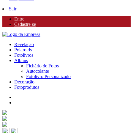
Sair
Entre
Cadastre-se
Revelação
Polaroids
Fotolivros
Albuns
Fichário de Fotos
Autocolante
Fotolivro Personalizado
Decoração
Fotoprodutos