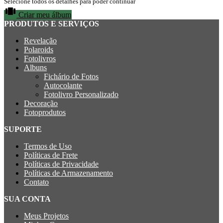
Selecione todos os detalhes para poder continuar
Criar meu álbum
PRODUTOS E SERVIÇOS
Revelação
Polaroids
Fotolivros
Albuns
Fichário de Fotos
Autocolante
Fotolivro Personalizado
Decoração
Fotoprodutos
SUPORTE
Termos de Uso
Políticas de Frete
Políticas de Privacidade
Políticas de Armazenamento
Contato
SUA CONTA
Meus Projetos