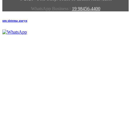
WhatsApp Business :
19 98456-4400
um sistema auryn